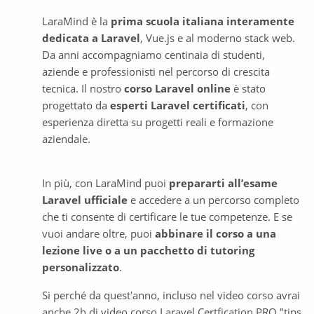
LaraMind è la 
prima scuola italiana interamente 
dedicata a Laravel
, Vue.js e al moderno stack web. 
Da anni accompagniamo centinaia di studenti, 
aziende e professionisti nel percorso di crescita 
tecnica. Il nostro 
corso Laravel online
 è stato 
progettato da 
esperti Laravel certificati
, con 
esperienza diretta su progetti reali e formazione 
aziendale.
In più, con LaraMind puoi 
prepararti all’esame 
Laravel ufficiale
 e accedere a un percorso completo 
che ti consente di certificare le tue competenze. E se 
vuoi andare oltre, puoi 
abbinare il corso a una 
lezione live o a un pacchetto di tutoring 
personalizzato
.
Si perché da quest'anno, incluso nel video corso avrai 
anche 2h di video corso Laravel Certfication PRO "tips 