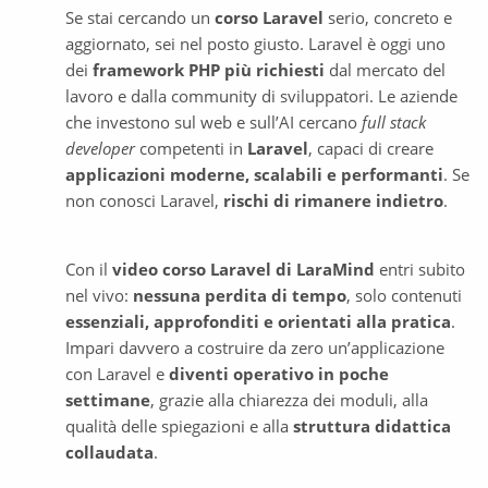
Se stai cercando un 
corso Laravel
 serio, concreto e 
aggiornato, sei nel posto giusto. Laravel è oggi uno 
dei 
framework PHP più richiesti
 dal mercato del 
lavoro e dalla community di sviluppatori. Le aziende 
che investono sul web e sull’AI cercano 
full stack 
developer
 competenti in 
Laravel
, capaci di creare 
applicazioni moderne, scalabili e performanti
. Se 
non conosci Laravel, 
rischi di rimanere indietro
.
Con il 
video corso Laravel di LaraMind
 entri subito 
nel vivo: 
nessuna perdita di tempo
, solo contenuti 
essenziali, approfonditi e orientati alla pratica
. 
Impari davvero a costruire da zero un’applicazione 
con Laravel e 
diventi operativo in poche 
settimane
, grazie alla chiarezza dei moduli, alla 
qualità delle spiegazioni e alla 
struttura didattica 
collaudata
.