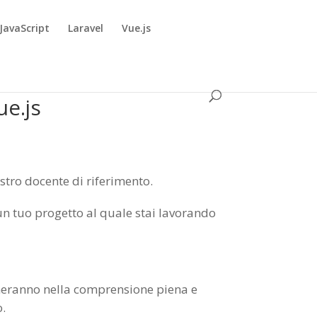
JavaScript
Laravel
Vue.js
ue.js
stro docente di riferimento.
e un tuo progetto al quale stai lavorando
gneranno nella comprensione piena e
o.