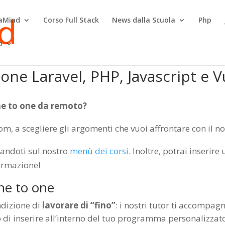
raMind
Corso Full Stack
News dalla Scuola
Php
o
 one Laravel, PHP, Javascript e V
ne to one da remoto?
m, a scegliere gli argomenti che vuoi affrontare con il no
sandoti sul nostro
menù dei corsi
. Inoltre, potrai inserir
ormazione!
ne to one
ndizione di
lavorare di “fino”
: i nostri tutor ti accompa
 di inserire all’interno del tuo programma personalizzat