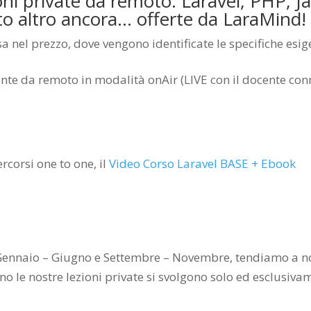
ioni private da remoto: Laravel, PHP, Ja
o altro ancora… offerte da LaraMind!
a nel prezzo, dove vengono identificate le specifiche esige
ente da remoto in modalità onAir (LIVE con il docente conn
rcorsi one to one, il
Video Corso Laravel BASE + Ebook
 Gennaio – Giugno e Settembre – Novembre, tendiamo a non 
l’anno le nostre lezioni private si svolgono solo ed esclusi