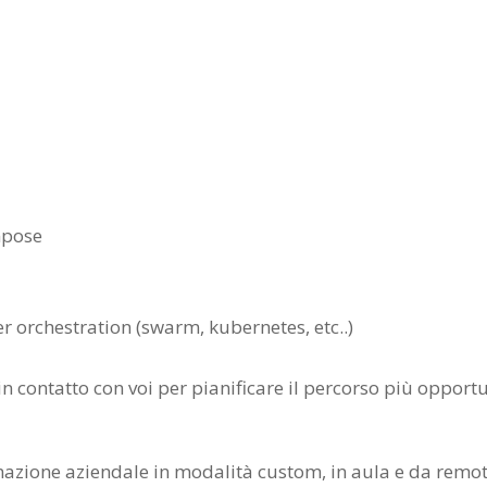
mpose
r orchestration (swarm, kubernetes, etc..)
n contatto con voi per pianificare il percorso più opport
ormazione aziendale in modalità custom, in aula e da remo