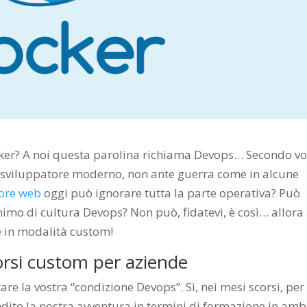
cker? A noi questa parolina richiama Devops… Secondo vo
 sviluppatore moderno, non ante guerra come in alcune
tore web
oggi può ignorare tutta la parte operativa? Può
mo di cultura Devops? Non può, fidatevi, è così… allora 
 e in modalità custom!
corsi custom per aziende
are la vostra “condizione Devops”. Sì, nei mesi scorsi, per
dito la nostra avventura in termini di formazione in amb