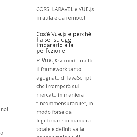
CORSI LARAVEL e VUE.js
in aula e da remoto
!
Cos’è Vue.js e perché
ha senso oggi
impararlo alla
perfezione
E’
Vue.js
secondo molti
il framework tanto
agognato di JavaScript
che irromperà sul
mercato in maniera
“incommensurabile”, in
uno!
modo forse da
legittimare in maniera
totale e definitiva
la
to