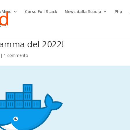
raMind
Corso Full Stack
News dalla Scuola
Php
o
ramma del 2022!
|
1 commento