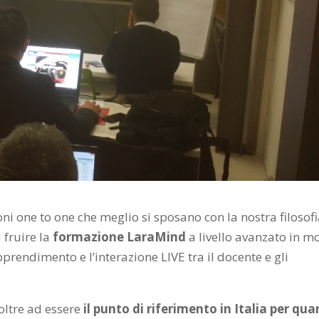
oni one to one che meglio si sposano con la nostra filosofi
 fruire la
formazione LaraMind
a livello avanzato in 
pprendimento e l’interazione LIVE tra il docente e gli
 oltre ad essere
il punto di riferimento in Italia per qu