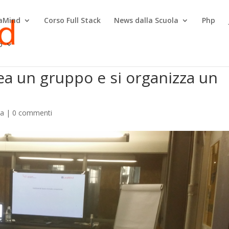
raMind
Corso Full Stack
News dalla Scuola
Php
o
crea un gruppo e si organizza un
la
|
0 commenti