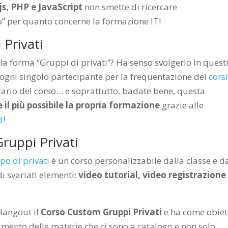
js, PHP e JavaScript
non smette di ricercare
o” per quanto concerne la formazione IT!
Privati
a forma “Gruppi di privati”? Ha senso svolgerlo in quest
 ogni singolo partecipante per la frequentazione dei
corsi
rario del corso… e soprattutto, badate bene, questa
 il più possibile la propria formazione
grazie alle
d
!
ruppi Privati
po di privati
è un corso personalizzabile dalla classe e d
i svariati elementi:
video tutorial, video registrazione
Hangout il
Corso Custom Gruppi Privati
e ha come obiet
imento delle materie che ci sono a catalogo e non solo,