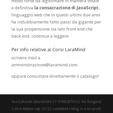
modo forse da legittimare in maniera totale
e definitiva
la consacrazione di JavaScript
,
linguaggio web che in questi ultimi due anni
ha indubbiamente fatto passi da gigante per
la sua propensione sia lato front end che
back end.
continua a leggere
Per info relative ai Corsi LaraMind
scrivere mail a
amministrazione@laramind.com
oppure consultare direttamente il catalogo
!
Ass.Culturale AlloraDelta CF 97982870152 Via Borgazzi
2 int.6 Milano cap 20122 LaraMind's blog, is a no profit