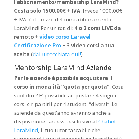
l’abbonamento/membership LaraMind?
Costa solo 1500,00€ + IVA
. Invece 1000,00€
+ IVA è il prezzo del mini abbonamento
LaraMind! Per un tot. di:
4 o 2 corsi LIVE da
remoto +
video corso Laravel
Certificazione Pro
+ 3 video corsi a tua
scelta
(
dai un’occhiata qui!
)
Mentorship LaraMind Aziende
Per le aziende è possibile acquistare il
corso in modalità “quota per quota”
. Cosa
vuol dire? E’ possibile acquistare 4 singoli
corsi e ripartirli per 4 studenti “diversi”. Le
aziende da quest’anno avranno anche a
disposizione l’accesso esclusivo al
Chabot
LaraMind
, il tuo tutor tascabile che
supporterà i tuoi dipendenti nelle scelte più