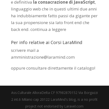
e definitiva
la consacrazione di JavaScript
,
linguaggio web che in questi ultimi due anni
ha indubbiamente fatto passi da gigante per
la sua propensione sia lato front end che
back end.
continua a leggere
Per info relative ai Corsi LaraMind
scrivere mail a
amministrazione@laramind.com
oppure consultare direttamente il catalogo
!
Ass.Culturale AlloraDelta CF 97982870152 Via Borgazzi
2 int.6 Milano cap 20122 LaraMind's blog, is a no profit
project not endorsed by Laravel.com