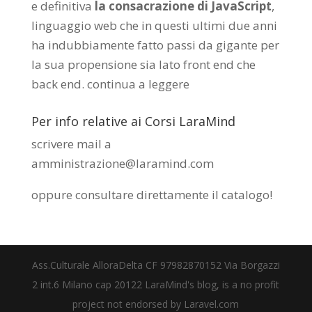
e definitiva
la consacrazione di JavaScript
,
linguaggio web che in questi ultimi due anni
ha indubbiamente fatto passi da gigante per
la sua propensione sia lato front end che
back end.
continua a leggere
Per info relative ai Corsi LaraMind
scrivere mail a
amministrazione@laramind.com
oppure consultare direttamente il catalogo
!
Ass.Culturale AlloraDelta CF 97982870152 Via Borgazzi
2 int.6 Milano cap 20122 LaraMind's blog, is a no profit
project not endorsed by Laravel.com