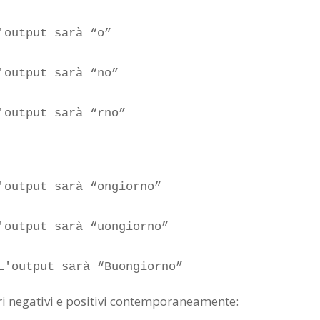
output sarà “o”

output sarà “no”

'output sarà “rno”
'output sarà “ongiorno”

'output sarà “uongiorno”

L'output sarà “Buongiorno”
i negativi e positivi contemporaneamente: