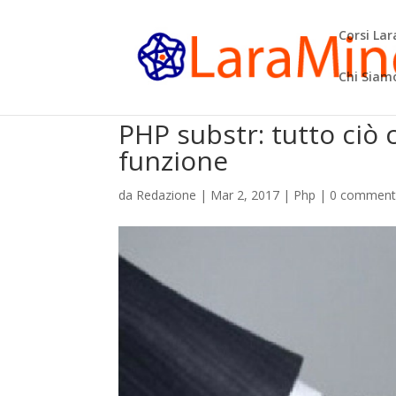
Corsi La
Chi Siam
PHP substr: tutto ciò 
funzione
da
Redazione
|
Mar 2, 2017
|
Php
|
0 comment