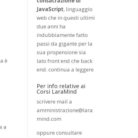
consacrazione di
JavaScript
, linguaggio
web che in questi ultimi
due anni ha
indubbiamente fatto
passi da gigante per la
sua propensione sia
ma è
lato front end che back
end.
continua a leggere
Per info relative ai
Corsi LaraMind
scrivere mail a
amministrazione@lara
mind.com
a a
oppure consultare