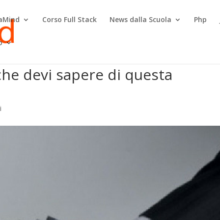
raMind
Corso Full Stack
News dalla Scuola
Php
o
che devi sapere di questa
i