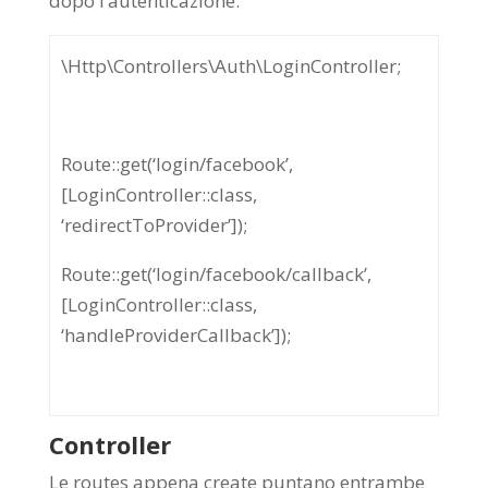
dopo l’autenticazione:
\Http\Controllers\Auth\LoginController;
Route::get(‘login/facebook’,
[LoginController::class,
‘redirectToProvider’]);
Route::get(‘login/facebook/callback’,
[LoginController::class,
‘handleProviderCallback’]);
Controller
Le routes appena create puntano entrambe