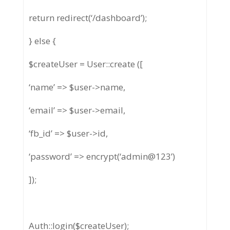
return redirect(‘/dashboard’);
} else {
$createUser = User::create ([
‘name’ => $user->name,
‘email’ => $user->email,
‘fb_id’ => $user->id,
‘password’ => encrypt(‘admin@123’)
]);
Auth::login($createUser);