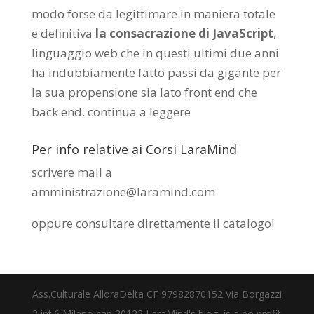
modo forse da legittimare in maniera totale
e definitiva
la consacrazione di JavaScript
,
linguaggio web che in questi ultimi due anni
ha indubbiamente fatto passi da gigante per
la sua propensione sia lato front end che
back end.
continua a leggere
Per info relative ai Corsi LaraMind
scrivere mail a
amministrazione@laramind.com
oppure consultare direttamente il catalogo
!
Ass.Culturale AlloraDelta CF 97982870152 Via Borgazzi
2 int.6 Milano cap 20122 LaraMind's blog, is a no profit