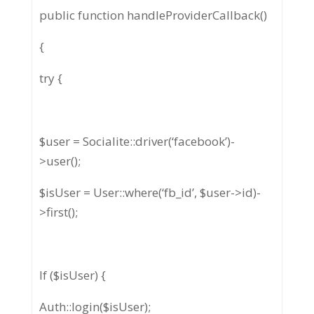
public function handleProviderCallback()
{
try {
$user = Socialite::driver(‘facebook’)-
>user();
$isUser = User::where(‘fb_id’, $user->id)-
>first();
If ($isUser) {
Auth::login($isUser);