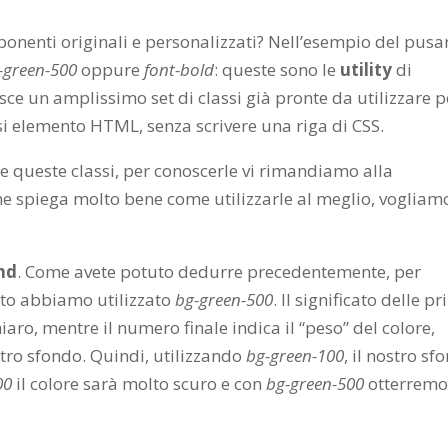
nenti originali e personalizzati? Nell’esempio del pusa
-green-500
oppure
font-bold
: queste sono le
utility
di
isce un amplissimo set di classi già pronte da utilizzare p
i elemento HTML, senza scrivere una riga di CSS.
 queste classi, per conoscerle vi rimandiamo alla
e spiega molto bene come utilizzarle al meglio, vogliam
nd
. Come avete potuto dedurre precedentemente, per
nto abbiamo utilizzato
bg-green-500
. Il significato delle p
aro, mentre il numero finale indica il “peso” del colore,
stro sfondo. Quindi, utilizzando
bg-green-100
, il nostro sf
00
il colore sarà molto scuro e con
bg-green-500
otterrem