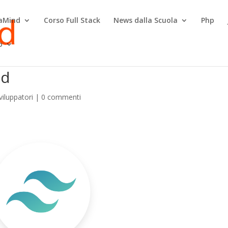
raMind
Corso Full Stack
News dalla Scuola
Php
o
nd
viluppatori
|
0 commenti