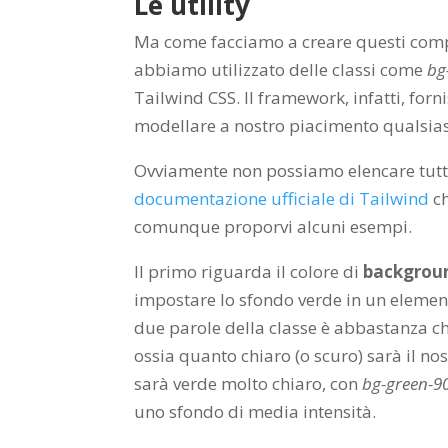
Le utility
Ma come facciamo a creare questi compo
abbiamo utilizzato delle classi come
bg
Tailwind CSS. Il framework, infatti, forn
modellare a nostro piacimento qualsias
Ovviamente non possiamo elencare tutte
documentazione ufficiale di Tailwind
ch
comunque proporvi alcuni esempi.
Il primo riguarda il colore di
backgrou
impostare lo sfondo verde in un eleme
due parole della classe è abbastanza chi
ossia quanto chiaro (o scuro) sarà il no
sarà verde molto chiaro, con
bg-green-9
uno sfondo di media intensità.