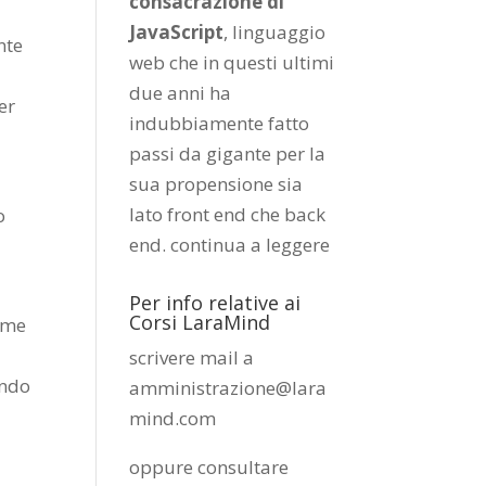
consacrazione di
JavaScript
, linguaggio
nte
web che in questi ultimi
due anni ha
er
indubbiamente fatto
passi da gigante per la
sua propensione sia
lato front end che back
o
end.
continua a leggere
Per info relative ai
Corsi LaraMind
rime
scrivere mail a
ondo
amministrazione@lara
o
mind.com
oppure consultare