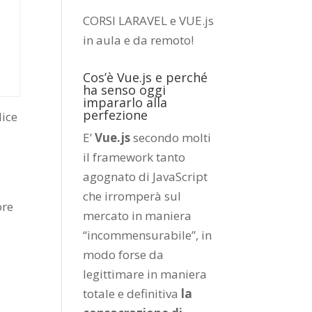
CORSI LARAVEL e VUE.js
in aula e da remoto
!
Cos’è Vue.js e perché
ha senso oggi
impararlo alla
perfezione
dice
E’
Vue.js
secondo molti
il framework tanto
agognato di JavaScript
che irromperà sul
ore
mercato in maniera
“incommensurabile”, in
modo forse da
legittimare in maniera
totale e definitiva
la