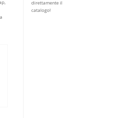
ap,
direttamente il
catalogo
!
a