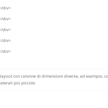
</div>
</div>
</div>
</div>
</div>
ayout con colonne di dimensioni diverse, ad esempio, c
terali più piccole: