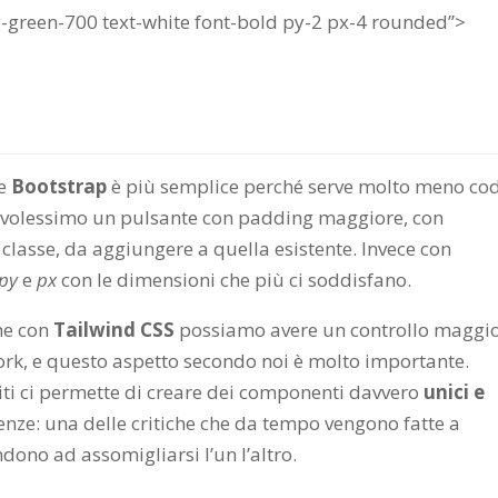
-green-700 text-white font-bold py-2 px-4 rounded”>
he
Bootstrap
è più semplice perché serve molto meno co
 se volessimo un pulsante con padding maggiore, con
asse, da aggiungere a quella esistente. Invece con
py
e
px
con le dimensioni che più ci soddisfano.
he con
Tailwind CSS
possiamo avere un controllo maggi
work, e questo aspetto secondo noi è molto importante.
niti ci permette di creare dei componenti davvero
unici e
enze: una delle critiche che da tempo vengono fatte a
ndono ad assomigliarsi l’un l’altro.