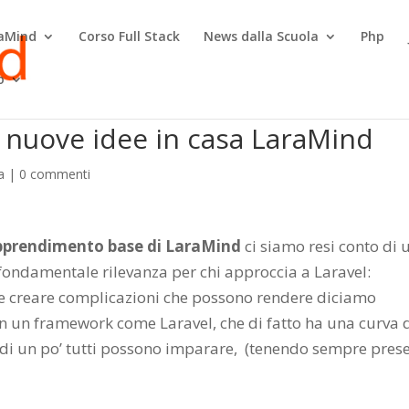
raMind
Corso Full Stack
News dalla Scuola
Php
o
e nuove idee in casa LaraMind
a
|
0 commenti
pprendimento base di LaraMind
ci siamo resi conto di 
fondamentale rilevanza per chi approccia a Laravel:
eve creare complicazioni che possono rendere diciamo
n un framework come Laravel, che di fatto ha una curva 
di un po’ tutti possono imparare, (tenendo sempre pres