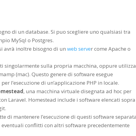
ogno di un database. Si puo scegliere uno qualsiasi tra
mpio MySql o Postgres.
si avrà inoltre bisogno di un
web serve
r come Apache o
ti singolarmente sulla propria macchina, oppure utilizz
amp (mac). Questo genere di software esegue
 per l’esecuzione di un’applicazione PHP in locale.
mestead
, una macchina virtuale disegnata ad hoc per
 con Laravel. Homestead include i software elencati sopra
it.
tte di mantenere l’esecuzione di questi software separat
 eventuali conflitti con altri software precedentemente