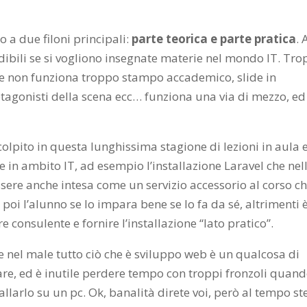
a due filoni principali:
parte teorica e parte pratica
. 
ibili se si vogliono insegnate materie nel mondo IT. Tr
me non funziona troppo stampo accademico, slide in
agonisti della scena ecc… funziona una via di mezzo, ed
olpito in questa lunghissima stagione di lezioni in aula 
 in ambito IT, ad esempio l’installazione Laravel che nel
ssere anche intesa come un servizio accessorio al corso ch
poi l’alunno se lo impara bene se lo fa da sé, altrimenti è
 consulente e fornire l’installazione “lato pratico”.
 nel male tutto ciò che è sviluppo web è un qualcosa di
gare, ed è inutile perdere tempo con troppi fronzoli quan
allarlo su un pc. Ok, banalità direte voi, però al tempo st