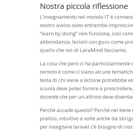
Nostra piccola riflessione
L’insegnamento nel mondo IT è connesso 
nostro avviso sono entrambe imprescind
“learn by doing” non funziona, così co
abbondanza, lezioni con guru come prot
quello che noi di LaraMind facciamo.
La cosa che però ci ha particolarmente c
remoto è come ci siano alcune tematiche
testa di chi viene a lezione potrebbbe e
scuola deve poter fornire a prescindere, 
docente che per un attimo deve diventare
Perché accade questo? Perché nel bene e
pratico, intuitivo a volte anche da sbri
per insegnare laravel c’è bisogno di inst