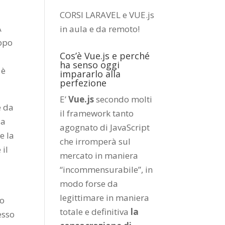
CORSI LARAVEL e VUE.js
A
in aula e da remoto
!
oppo
Cos’è Vue.js e perché
ha senso oggi
 è
impararlo alla
perfezione
E’
Vue.js
secondo molti
e da
il framework tanto
la
agognato di JavaScript
e la
che irromperà sul
 il
mercato in maniera
“incommensurabile”, in
modo forse da
legittimare in maniera
do
totale e definitiva
la
esso