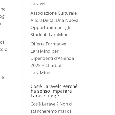
Laravel
ano
Associazione Culturale
log
AlloraDelta: Una Nuova
i
Opportunità per gli
Studenti LaraMind
 di
Offerte Formative
colo
LaraMind per
Dipendenti d’Azienda
2025 + Chatbot
LaraMind
 e
Cos’è Laravel? Perché
ha senso imparare
Laravel oggi?
Cos’è Laravel? Non ci
stancheremo mai di