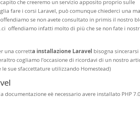
apito che creeremo un servizio apposito proprio sulle
glia fare i corsi Laravel, può comunque chiederci una m
i offendiamo se non avete consultato in primis il nostro b
e…ci offendiamo infatti molto di più che se non fate i nostr
er una corrett
a installazione Laravel
bisogna sincerarsi
eraltro cogliamo l’occasione di ricordavi di un nostro arti
e le sue sfaccettature utilizzando Homestead)
avel
o la documentazione eè necessario avere installato PHP 7.0