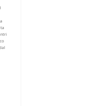
l
la
lta
ntri
oco
dal