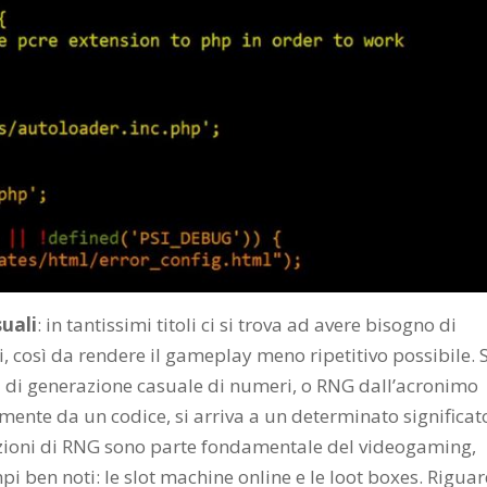
uali
: in tantissimi titoli ci si trova ad avere bisogno di
i, così da rendere il gameplay meno ripetitivo possibile. S
mi di generazione casuale di numeri, o RNG dall’acronimo
ente da un codice, si arriva a un determinato significat
cazioni di RNG sono parte fondamentale del videogaming,
ben noti: le slot machine online e le loot boxes. Rigua