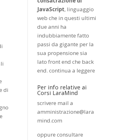
consacrazione di
JavaScript
, linguaggio
web che in questi ultimi
due anni ha
indubbiamente fatto
passi da gigante per la
di
sua propensione sia
e
lato front end che back
li
end.
continua a leggere
e
Per info relative ai
e di
Corsi LaraMind
scrivere mail a
egno
amministrazione@lara
he
mind.com
oppure consultare