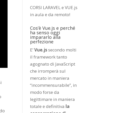
CORSI LARAVEL e VUE.js
in aula e da remoto
!
Cos’è Vue.js e perché
ha senso oggi
impararlo alla
perfezione
E’
Vue.js
secondo molti
il framework tanto
agognato di JavaScript
che irromperà sul
mercato in maniera
i
“incommensurabile”, in
modo forse da
o
legittimare in maniera
totale e definitiva
la
rdo