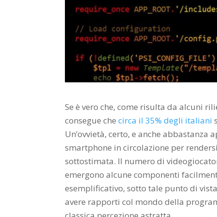
Se è vero che, come risulta da alcuni rilie
consegue che
circa il 35% degli italiani
s
Un’ovvietà, certo, e anche abbastanza 
smartphone in circolazione per renders
sottostimata. Il numero di videogiocator
emergono alcune componenti facilmente
esemplificativo, sotto tale punto di vis
avere rapporti col mondo della program
classica percezione astratta.