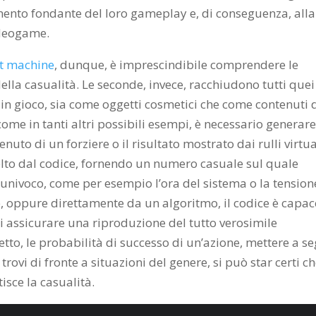
emento fondante del loro gameplay e, di conseguenza, alla
ideogame.
ot machine
, dunque, è imprescindibile comprendere le
della casualità. Le seconde, invece, racchiudono tutti quei
 in gioco, sia come oggetti cosmetici che come contenuti 
, come in tanti altri possibili esempi, è necessario generar
nuto di un forziere o il risultato mostrato dai rulli virtua
olto dal codice, fornendo un numero casuale sul quale
o univoco, come per esempio l’ora del sistema o la tension
, oppure direttamente da un algoritmo, il codice è capac
 assicurare una riproduzione del tutto verosimile
tto, le probabilità di successo di un’azione, mettere a s
trovi di fronte a situazioni del genere, si può star certi c
isce la casualità.