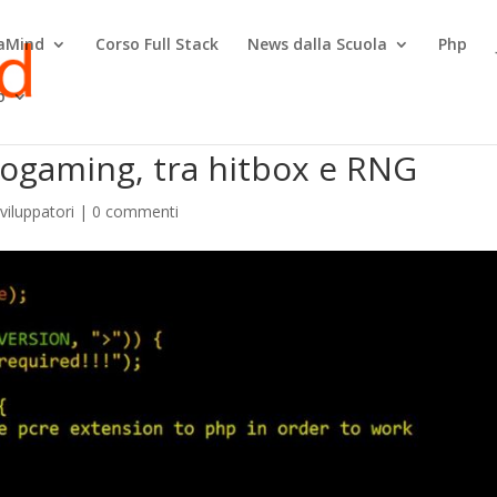
raMind
Corso Full Stack
News dalla Scuola
Php
o
deogaming, tra hitbox e RNG
Sviluppatori
|
0 commenti