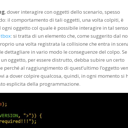
ng
, dover interagire con oggetti dello scenario, spesso
o: il comportamento di tali oggetti, una volta colpiti, è
ogni oggetto col quale è possibile interagire in tal sens
itbox
: si tratta di un elemento che, come suggerito dal n
 proprio una volta registrata la collisione che entra in scena
bile dettagliare in vario modo le conseguenze del colpo. Se
 un oggetto, per essere distrutto, debba subire un certo
one perché al raggiungimento di quest’ultimo l’oggetto ve
 trovi a dover colpire qualcosa, quindi, in ogni momento si 
sto esplicita della programmazione.