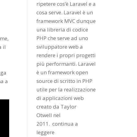
ripetere cos’è Laravel e a
cosa serve. Laravel è un
framework MVC dunque
una libreria di codice
o
PHP che serve ad uno
ome,
sviluppatore web a
 il
rendere i propri progetti
più performanti. Laravel
è un framework open
nga
source di scritto in PHP
ha a
utile per la realizzazione
di applicazioni web
creato da
Taylor
Otwell
nel
2011.
continua a
leggere