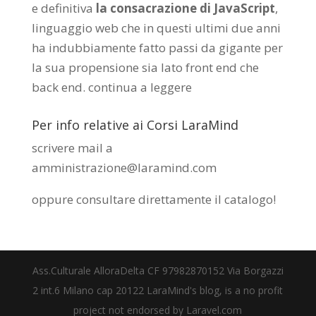
e definitiva
la consacrazione di JavaScript
,
linguaggio web che in questi ultimi due anni
ha indubbiamente fatto passi da gigante per
la sua propensione sia lato front end che
back end.
continua a leggere
Per info relative ai Corsi LaraMind
scrivere mail a
amministrazione@laramind.com
oppure consultare direttamente il catalogo
!
Ass.Culturale AlloraDelta CF 97982870152 Via Borgazzi
2 int.6 Milano cap 20122 LaraMind's blog, is a no profit
project not endorsed by Laravel.com