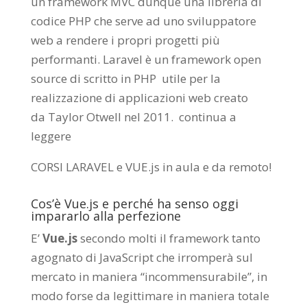
un framework MVC dunque una libreria di
codice PHP che serve ad uno sviluppatore
web a rendere i propri progetti più
performanti. Laravel è un framework open
source di scritto in PHP utile per la
realizzazione di applicazioni web creato
da
Taylor Otwell
nel 2011.
continua a
leggere
CORSI LARAVEL e VUE.js in aula e da remoto
!
Cos’è Vue.js e perché ha senso oggi
impararlo alla perfezione
E’
Vue.js
secondo molti il framework tanto
agognato di JavaScript che irromperà sul
mercato in maniera “incommensurabile”, in
modo forse da legittimare in maniera totale