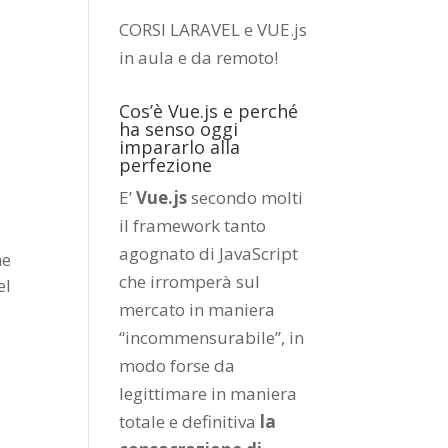
CORSI LARAVEL e VUE.js
in aula e da remoto
!
Cos’è Vue.js e perché
ha senso oggi
impararlo alla
perfezione
E’
Vue.js
secondo molti
il framework tanto
agognato di JavaScript
he
che irromperà sul
el
mercato in maniera
“incommensurabile”, in
modo forse da
legittimare in maniera
totale e definitiva
la