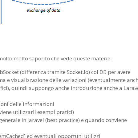
olto molto saporito che vede queste materie:
ocket (differenza tramite Socket.Io) col DB per avere
ma e visualizzazione delle variazioni (eventualmente anc
ifici), quindi suppongo anche introduzione anche a Larav
ioni delle informazioni
ene utilizzarli esempi pratici)
n generale in laravel (best practice) e quando conviene
emCached) ed eventuali opportuni utilizzi