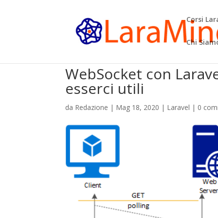
Corsi La
Chi Siam
WebSocket con Larave
esserci utili
da
Redazione
|
Mag 18, 2020
|
Laravel
|
0 com