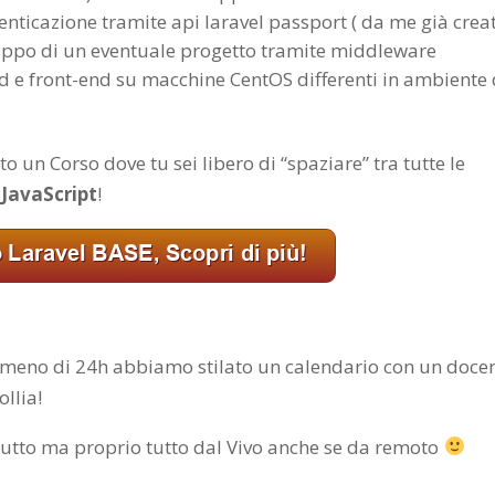
enticazione tramite api laravel passport ( da me già crea
iluppo di un eventuale progetto tramite middleware
d e front-end su macchine CentOS differenti in ambiente
ito un Corso dove tu sei libero di “spaziare” tra tutte le
 JavaScript
!
n meno di 24h abbiamo stilato un calendario con un doce
llia!
tutto ma proprio tutto dal Vivo anche se da remoto