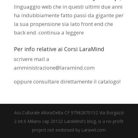
linguaggio web che in questi ultimi due anni
ha indubbiamente fatto passi da gigante per
la sua propensione sia lato front end che
back end.
continua a leggere
Per info relative ai Corsi LaraMind
scrivere mail a
amministrazione@laramind.com
oppure consultare direttamente il catalogo
!
Ass.Culturale AlloraDelta CF 97982870152 Via Borgazzi
2 int.6 Milano cap 20122 LaraMind's blog, is a no profit
project not endorsed by Laravel.com