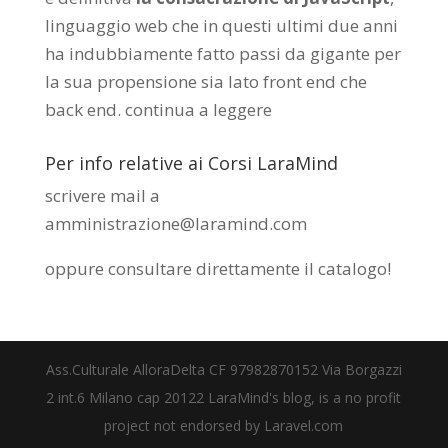
linguaggio web che in questi ultimi due anni
ha indubbiamente fatto passi da gigante per
la sua propensione sia lato front end che
back end.
continua a leggere
Per info relative ai Corsi LaraMind
scrivere mail a
amministrazione@laramind.com
oppure consultare direttamente il catalogo
!
Ass.Culturale AlloraDelta CF 97982870152 Via Borgazzi
2 int.6 Milano cap 20122 LaraMind's blog, is a no profit
project not endorsed by Laravel.com