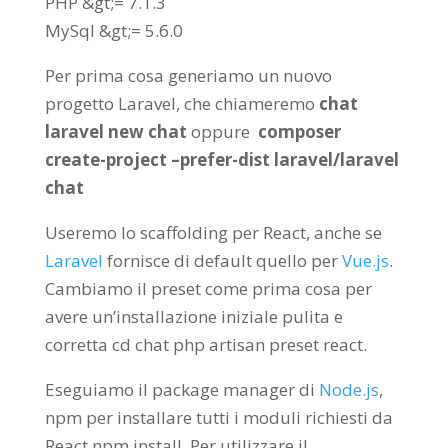
PHP &gt;= 7.1.3
MySql &gt;= 5.6.0
Per prima cosa generiamo un nuovo
progetto Laravel, che chiameremo
chat
laravel new chat
oppure
composer
create-project –prefer-dist laravel/laravel
chat
Useremo lo scaffolding per React, anche se
Laravel
fornisce di default quello per
Vue.js
.
Cambiamo il preset come prima cosa per
avere un’installazione iniziale pulita e
corretta cd chat php artisan preset react.
Eseguiamo il package manager di
Node.js
,
npm per installare tutti i moduli richiesti da
React npm install. Per utilizzare il