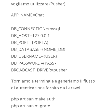
vogliamo utilizzare (Pusher).
APP_NAME=Chat
…
DB_CONNECTION=mysql
DB_HOST=127.0.0.1
DB_PORT={PORTA}
DB_DATABASE={NOME_DB}
DB_USERNAME={USER}
DB_PASSWORD={PASS}
BROADCAST_DRIVER=pusher
Torniamo a terminale e generiamo il flusso
di autenticazione fornito da Laravel.
php artisan make:auth
php artisan migrate