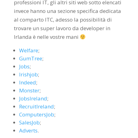
professioni IT, gli altri siti web sotto elencati
invece hanno una sezione specifica dedicata
al comparto ITC, adesso la possibilità di
trovare un super lavoro da developer in
Irlanda è nelle vostre mani
Welfare
;
GumTree
;
Jobs
;
Irishjob
;
Indeed
;
Monster
;
JobsIreland
;
RecruitIreland
;
ComputersJob
;
SalesJob
;
Adverts
.