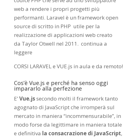
codice PHP che serve ad uno sviluppatore
web a rendere i propri progetti più
performanti. Laravel è un framework open
source di scritto in PHP utile per la
realizzazione di applicazioni web creato
da
Taylor Otwell
nel 2011.
continua a
leggere
CORSI LARAVEL e VUE.js in aula e da remoto
!
Cos’è Vue.js e perché ha senso oggi
impararlo alla perfezione
E’
Vue.js
secondo molti il framework tanto
agognato di JavaScript che irromperà sul
mercato in maniera “incommensurabile”, in
modo forse da legittimare in maniera totale
e definitiva
la consacrazione di JavaScript
,