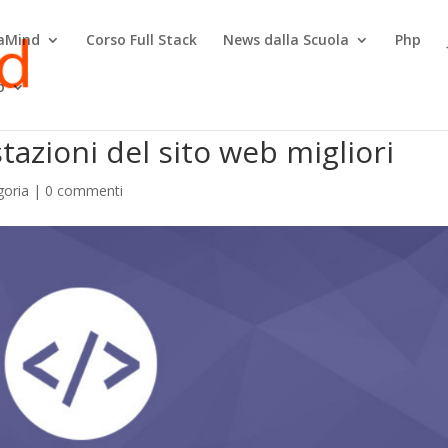
raMind
Corso Full Stack
News dalla Scuola
Php
o
azioni del sito web migliori
goria
|
0 commenti