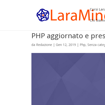
Corsi La
Chi Siam
PHP aggiornato e prest
da
Redazione
|
Gen 12, 2019
|
Php
,
Senza cate