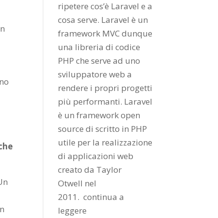
ripetere cos’è Laravel e a
cosa serve. Laravel è un
in
framework MVC dunque
una libreria di codice
PHP che serve ad uno
sviluppatore web a
nno
rendere i propri progetti
più performanti. Laravel
è un framework open
source di scritto in PHP
utile per la realizzazione
 che
di applicazioni web
creato da
Taylor
 Un
Otwell
nel
2011.
continua a
un
leggere