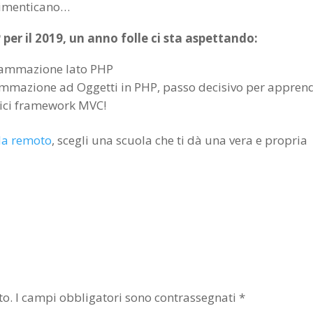
 dimenticano…
er il 2019, un anno folle ci sta aspettando:
grammazione lato PHP
ammazione ad Oggetti in PHP, passo decisivo per appren
stici framework MVC!
 da remoto
, scegli una scuola che ti dà una vera e propria
to.
I campi obbligatori sono contrassegnati
*