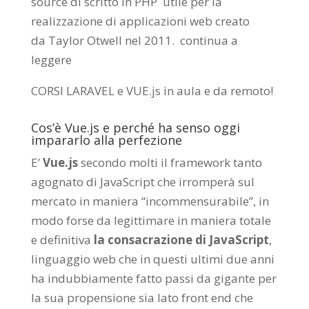
source di scritto in PHP utile per la
realizzazione di applicazioni web creato
da
Taylor Otwell
nel 2011.
continua a
leggere
CORSI LARAVEL e VUE.js in aula e da remoto
!
Cos’è Vue.js e perché ha senso oggi
impararlo alla perfezione
E’
Vue.js
secondo molti il framework tanto
agognato di JavaScript che irromperà sul
mercato in maniera “incommensurabile”, in
modo forse da legittimare in maniera totale
e definitiva
la consacrazione di JavaScript
,
linguaggio web che in questi ultimi due anni
ha indubbiamente fatto passi da gigante per
la sua propensione sia lato front end che