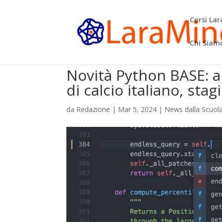
Corsi La
Chi Siam
Novità Python BASE: a
di calcio italiano, sta
da
Redazione
|
Mar 5, 2024
|
News dalla Scuol