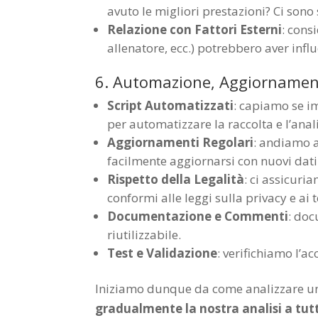
avuto le migliori prestazioni? Ci sono
Relazione con Fattori Esterni
: cons
allenatore, ecc.) potrebbero aver influ
6. Automazione, Aggiornamenti
Script Automatizzati
: capiamo se i
per automatizzare la raccolta e l’anali
Aggiornamenti Regolari
: andiamo a
facilmente aggiornarsi con nuovi dati
Rispetto della Legalità
: ci assicuri
conformi alle leggi sulla privacy e ai t
Documentazione e Commenti
: doc
riutilizzabile.
Test e Validazione
: verifichiamo l’ac
Iniziamo dunque da come analizzare un
gradualmente la nostra analisi a tut