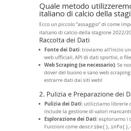
Quale metodo utilizzeremo
italiano di calcio della s
Ecco un piccolo “assaggio” di come impo
italiano di calcio della stagione 2022/
Raccolta dei Dati
Fonte dei Dati
: troviamo all’inizio u
web ufficiali, API di dati sportivi, o fi
Web Scraping (se necessario)
: Se n
dover del buono e sano web scraping.
estrarre dati dai siti web!
2. Pulizia e Preparazione dei D
Pulizia dei Dati
: utilizziamo libreri
include la gestione di valori mancanti,
Esplorazione dei Dati
: esploriamo i 
Funzioni come
,
,
describe()
info()