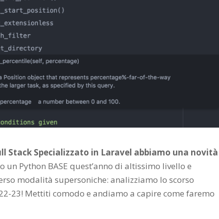
Full Stack Specializzato in Laravel abbiamo una novità
 un Python BASE quest’anno di altissimo livello e
verso modalità supersoniche: analizziamo lo scorso
e 22-23! Mettiti comodo e andiamo a capire come faremo