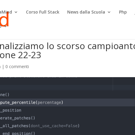
raMind
Corso Full Stack
News dalla Scuola
Php
o
nalizziamo lo scorso campioant
gione 22-23
a
|
0 commenti