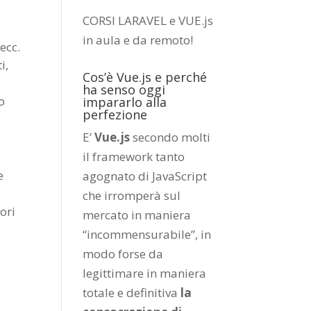
CORSI LARAVEL e VUE.js
in aula e da remoto
!
ecc.
i,
Cos’è Vue.js e perché
ha senso oggi
o
impararlo alla
perfezione
E’
Vue.js
secondo molti
il framework tanto
e
agognato di JavaScript
che irromperà sul
ori
mercato in maniera
“incommensurabile”, in
modo forse da
legittimare in maniera
totale e definitiva
la