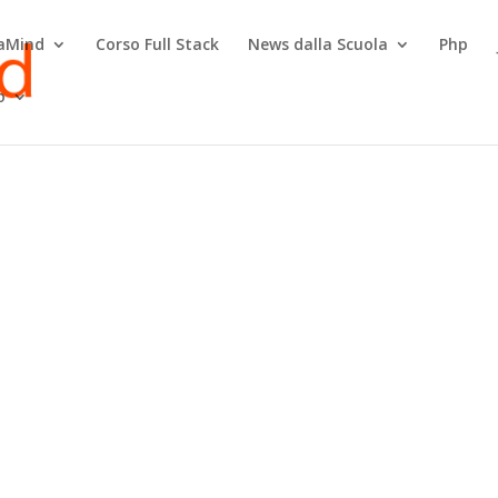
raMind
Corso Full Stack
News dalla Scuola
Php
o