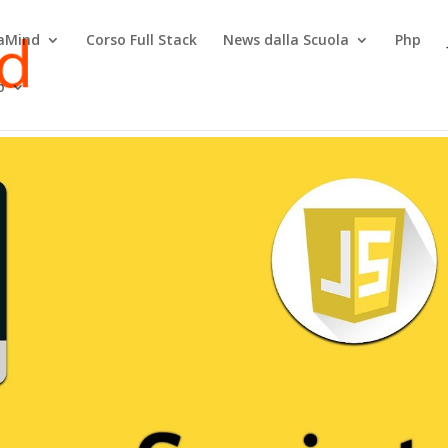
raMind
Corso Full Stack
News dalla Scuola
Php
o