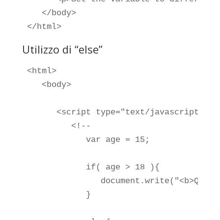
   </body>

</html>
Utilizzo di “else”
<html>

   <body>

      <script type="text/javascript">

         <!--

            var age = 15;

            if( age > 18 ){

               document.write("<b>Quali
            }
