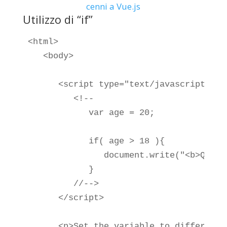
cenni a Vue.js
Utilizzo di “if”
<html>

   <body>

      <script type="text/javascript">

         <!--

            var age = 20;

            if( age > 18 ){

               document.write("<b>Quali
            }

         //-->

      </script>

      <p>Set the variable to different 