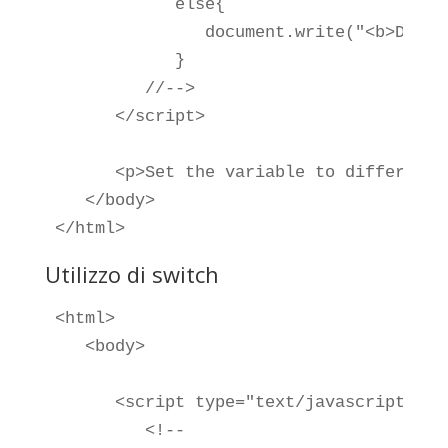
            else{

               document.write("<b>Does 
            }

         //-->

      </script>

      <p>Set the variable to different 
   </body>

</html>
Utilizzo di switch
<html>

   <body>

      <script type="text/javascript">

         <!--
