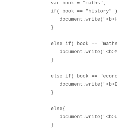
            var book = "maths";

            if( book == "history" ){

               document.write("<b>Histor
            }

            else if( book == "maths" ){

               document.write("<b>Maths 
            }

            else if( book == "economics"
               document.write("<b>Econom
            }

            else{

               document.write("<b>Unknow
            }
