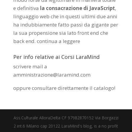
e definitiva
la consacrazione di JavaScript
,
linguaggio web che in questi ultimi due anni
ha indubbiamente fatto passi da gigante per
la sua propensione sia lato front end che
back end.
continua a leggere
Per info relative ai Corsi LaraMind
scrivere mail a
amministrazione@laramind.com
oppure consultare direttamente il catalogo
!
Ass.Culturale AlloraDelta CF 97982870152 Via Borgazzi
2 int.6 Milano cap 20122 LaraMind's blog, is a no profit