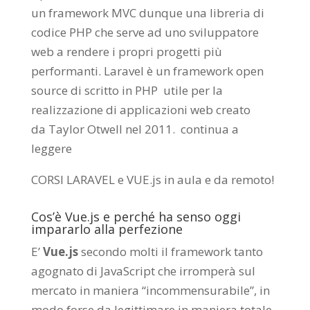
un framework MVC dunque una libreria di
codice PHP che serve ad uno sviluppatore
web a rendere i propri progetti più
performanti. Laravel è un framework open
source di scritto in PHP utile per la
realizzazione di applicazioni web creato
da
Taylor Otwell
nel 2011.
continua a
leggere
CORSI LARAVEL e VUE.js in aula e da remoto
!
Cos’è Vue.js e perché ha senso oggi
impararlo alla perfezione
E’
Vue.js
secondo molti il framework tanto
agognato di JavaScript che irromperà sul
mercato in maniera “incommensurabile”, in
modo forse da legittimare in maniera totale