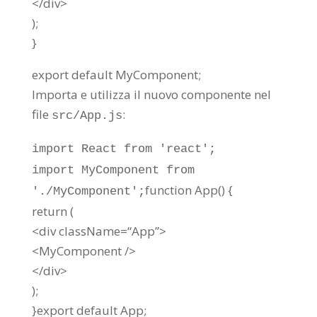
</
div
>
);
}
export
default
MyComponent
;
Importa e utilizza il nuovo componente nel
file
:
src/App.js
import
React
from
'react'
;
import
MyComponent
from
function
App
() {
'./MyComponent'
;
return
(
<
div
className
=
“App”
>
<
MyComponent
/>
</
div
>
);
}
export
default
App
;