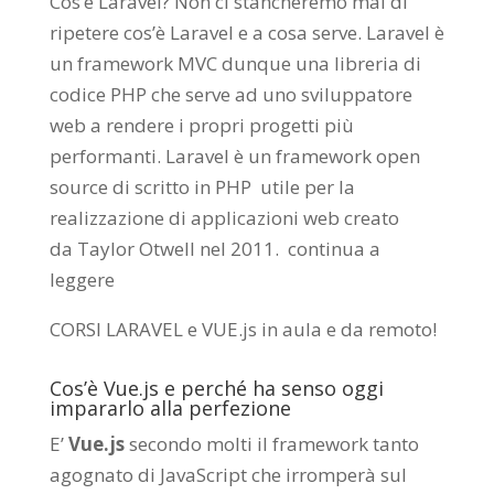
Cos’è Laravel? Non ci stancheremo mai di
ripetere cos’è Laravel e a cosa serve. Laravel è
un framework MVC dunque una libreria di
codice PHP che serve ad uno sviluppatore
web a rendere i propri progetti più
performanti. Laravel è un framework open
source di scritto in PHP utile per la
realizzazione di applicazioni web creato
da
Taylor Otwell
nel 2011.
continua a
leggere
CORSI LARAVEL e VUE.js in aula e da remoto
!
Cos’è Vue.js e perché ha senso oggi
impararlo alla perfezione
E’
Vue.js
secondo molti il framework tanto
agognato di JavaScript che irromperà sul