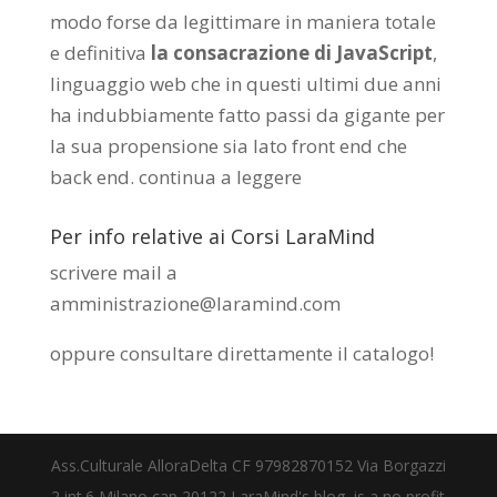
modo forse da legittimare in maniera totale
e definitiva
la consacrazione di JavaScript
,
linguaggio web che in questi ultimi due anni
ha indubbiamente fatto passi da gigante per
la sua propensione sia lato front end che
back end.
continua a leggere
Per info relative ai Corsi LaraMind
scrivere mail a
amministrazione@laramind.com
oppure consultare direttamente il catalogo
!
Ass.Culturale AlloraDelta CF 97982870152 Via Borgazzi
2 int.6 Milano cap 20122 LaraMind's blog, is a no profit