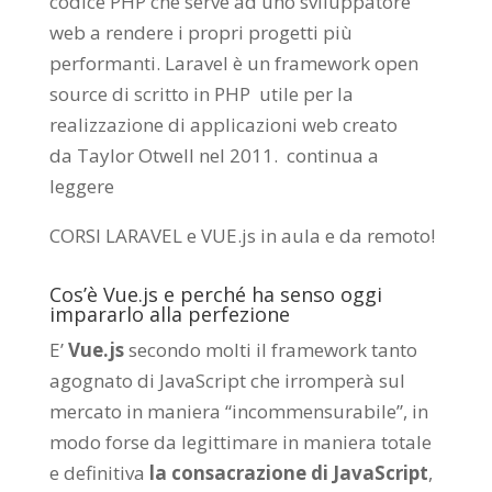
codice PHP che serve ad uno sviluppatore
web a rendere i propri progetti più
performanti. Laravel è un framework open
source di scritto in PHP utile per la
realizzazione di applicazioni web creato
da
Taylor Otwell
nel 2011.
continua a
leggere
CORSI LARAVEL e VUE.js in aula e da remoto
!
Cos’è Vue.js e perché ha senso oggi
impararlo alla perfezione
E’
Vue.js
secondo molti il framework tanto
agognato di JavaScript che irromperà sul
mercato in maniera “incommensurabile”, in
modo forse da legittimare in maniera totale
e definitiva
la consacrazione di JavaScript
,