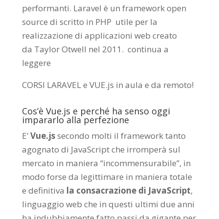
performanti. Laravel è un framework open
source di scritto in PHP utile per la
realizzazione di applicazioni web creato
da
Taylor Otwell
nel 2011.
continua a
leggere
CORSI LARAVEL e VUE.js in aula e da remoto
!
Cos’è Vue.js e perché ha senso oggi
impararlo alla perfezione
E’
Vue.js
secondo molti il framework tanto
agognato di JavaScript che irromperà sul
mercato in maniera “incommensurabile”, in
modo forse da legittimare in maniera totale
e definitiva
la consacrazione di JavaScript
,
linguaggio web che in questi ultimi due anni
ha indubbiamente fatto passi da gigante per