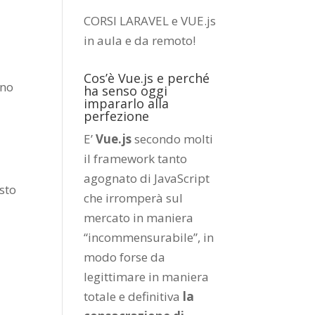
CORSI LARAVEL e VUE.js
in aula e da remoto
!
Cos’è Vue.js e perché
uno
ha senso oggi
impararlo alla
perfezione
E’
Vue.js
secondo molti
il framework tanto
agognato di JavaScript
sto
che irromperà sul
mercato in maniera
“incommensurabile”, in
modo forse da
legittimare in maniera
totale e definitiva
la