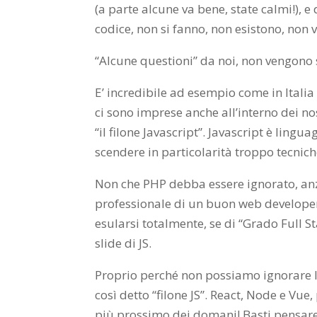
(a parte alcune va bene, state calmi!), e
codice, non si fanno, non esistono, non
“Alcune questioni” da noi, non vengono
E’ incredibile ad esempio come in Itali
ci sono imprese anche all’interno dei nos
“il filone Javascript”. Javascript è lin
scendere in particolarità troppo tecnich
Non che PHP debba essere ignorato, anz
professionale di un buon web developer
esularsi totalmente, se di “Grado Ful
slide di JS.
Proprio perché non possiamo ignorare l’
così detto “filone JS”. React, Node e Vue,
più prossimo dei domani! Basti pensare 