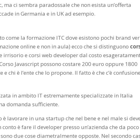
c, ma ci sembra paradossale che non esista un’offerta
accade in Germania e in UK ad esempio.
ato come la formazione ITC dove esistono pochi brand ver
azione online e non in aula) ecco che si distinguono
cor
e irrisorio e corsi web developer dal costo esageratamen
un Corso Javascript possono costare 200 euro oppure 1800
e chi è l’ente che lo propone. Il fatto è che c’è confusione
ata in ambito IT estremamente specializzate in Italia
na domanda sufficiente.
 è lavorare in una startup che nel bene e nel male si dev
n conto è fare il developer presso un’azienda che da poco
e, sono due cose diametralmente opposte. Nel secondo cas