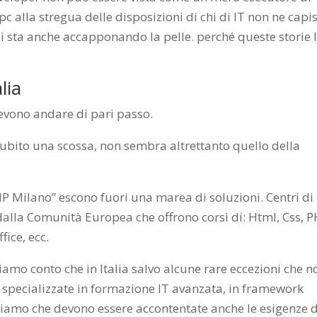
c alla stregua delle disposizioni di chi di IT non ne capi
 si sta anche accapponando la pelle. perché queste storie 
lia
vono andare di pari passo.
subito una scossa, non sembra altrettanto quello della
HP Milano” escono fuori una marea di soluzioni. Centri di
dalla Comunità Europea che offrono corsi di: Html, Css, 
fice, ecc.
iamo conto che in Italia salvo alcune rare eccezioni che n
a specializzate in formazione IT avanzata, in framework
apiamo che devono essere accontentate anche le esigenze d