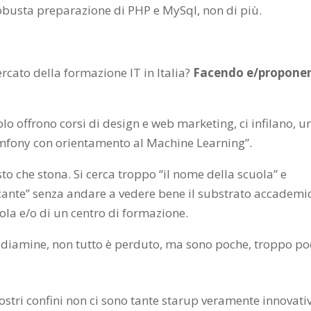
a robusta preparazione di PHP e MySql, non di più.
rcato della formazione IT in Italia?
Facendo e/propone
olo offrono corsi di design e web marketing, ci infilano, u
ymfony con orientamento al Machine Learning”.
sto che stona. Si cerca troppo “il nome della scuola” e
ccante” senza andare a vedere bene il substrato accademi
uola e/o di un centro di formazione.
 diamine, non tutto è perduto, ma sono poche, troppo po
ostri confini non ci sono tante starup veramente innovati