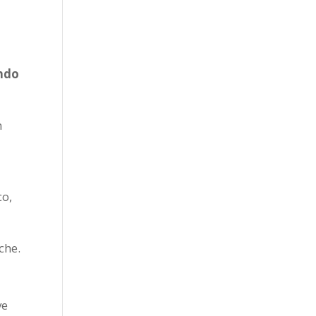
ndo
n
co,
che.
ve