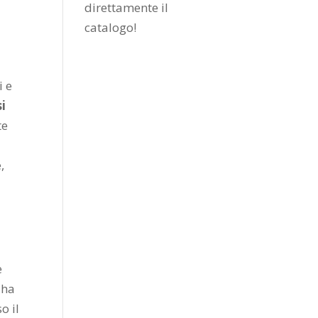
direttamente il
catalogo
!
i e
si
te
,
e
 ha
o il