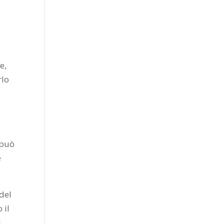
e,
rlo
 può
e
del
 il
l