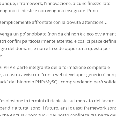
 dunque, i framework, l’innovazione, alcune finezze lato
 vengono richieste e non vengono insegnate. Punto.
 semplicemente affrontate con la dovuta attenzione…
a venga un po’ snobbato (non da chi non è cieco ovviament
tri confini particolarmente attente), e così ci piace defini
guaggio del domani, e non è la sede opportuna questa per
e.
i PHP è parte integrante della formazione completa e
, a nostro avviso un “corso web developer generico” non
l Stack” dal binomio PHP/MySQL comprendendo però solid
esplosione in termini di richieste sul mercato del lavoro 
 per dirla tutta, sono il futuro, anzi questi framework sono
che Angular poco fuori dai nostri confini fa già parte de