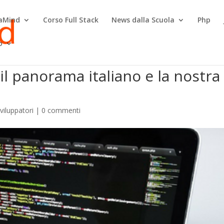
raMind
Corso Full Stack
News dalla Scuola
Php
o
l panorama italiano e la nostra
Sviluppatori
|
0 commenti