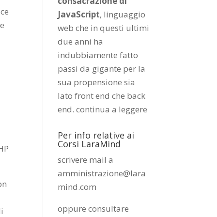
consacrazione di
sce
JavaScript
, linguaggio
le
web che in questi ultimi
due anni ha
indubbiamente fatto
passi da gigante per la
sua propensione sia
lato front end che back
end.
continua a leggere
Per info relative ai
Corsi LaraMind
PHP
scrivere mail a
amministrazione@lara
on
mind.com
oppure consultare
i