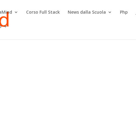
raMind
Corso Full Stack
News dalla Scuola
Php
o