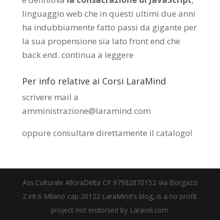
linguaggio web che in questi ultimi due anni
ha indubbiamente fatto passi da gigante per
la sua propensione sia lato front end che
back end.
continua a leggere
Per info relative ai Corsi LaraMind
scrivere mail a
amministrazione@laramind.com
oppure consultare direttamente il catalogo
!
Ass.Culturale AlloraDelta CF 97982870152 Via Borgazzi
2 int.6 Milano cap 20122 LaraMind's blog, is a no profit
project not endorsed by Laravel.com