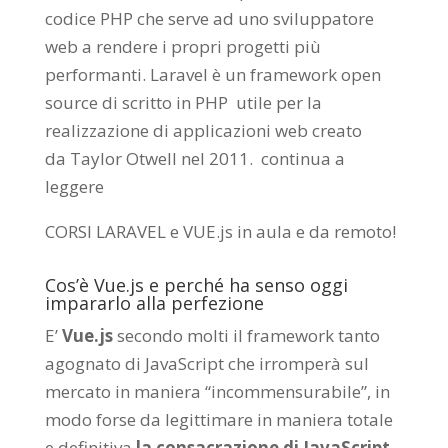
codice PHP che serve ad uno sviluppatore
web a rendere i propri progetti più
performanti. Laravel è un framework open
source di scritto in PHP utile per la
realizzazione di applicazioni web creato
da
Taylor Otwell
nel 2011.
continua a
leggere
CORSI LARAVEL e VUE.js in aula e da remoto
!
Cos’è Vue.js e perché ha senso oggi
impararlo alla perfezione
E’
Vue.js
secondo molti il framework tanto
agognato di JavaScript che irromperà sul
mercato in maniera “incommensurabile”, in
modo forse da legittimare in maniera totale
e definitiva
la consacrazione di JavaScript
,