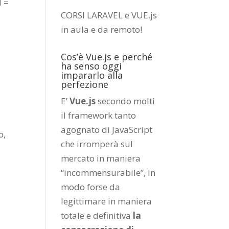
l =
CORSI LARAVEL e VUE.js
in aula e da remoto
!
Cos’è Vue.js e perché
ha senso oggi
impararlo alla
perfezione
E’
Vue.js
secondo molti
il framework tanto
agognato di JavaScript
o,
che irromperà sul
mercato in maniera
“incommensurabile”, in
modo forse da
legittimare in maniera
totale e definitiva
la