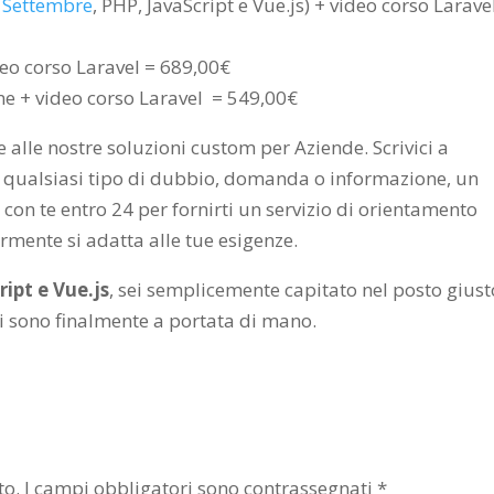
1 Settembre
, PHP, JavaScript e Vue.js) + video corso Larave
deo corso Laravel = 689,00€
ne + video corso Laravel = 549,00€
e alle nostre soluzioni custom per Aziende. Scrivici a
 qualsiasi tipo di dubbio, domanda o informazione, un
 con te entro 24 per fornirti un servizio di orientamento
rmente si adatta alle tue esigenze.
ipt e Vue.js
, sei semplicemente capitato nel posto giust
li sono finalmente a portata di mano.
to.
I campi obbligatori sono contrassegnati
*