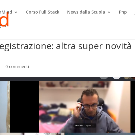
raMind
Corso Full Stack
News dalla Scuola
Php
o
registrazione: altra super novità
a
|
0 commenti