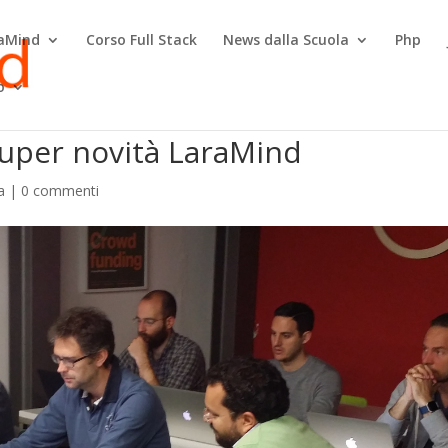
raMind
Corso Full Stack
News dalla Scuola
Php
o
 super novità LaraMind
a
|
0 commenti