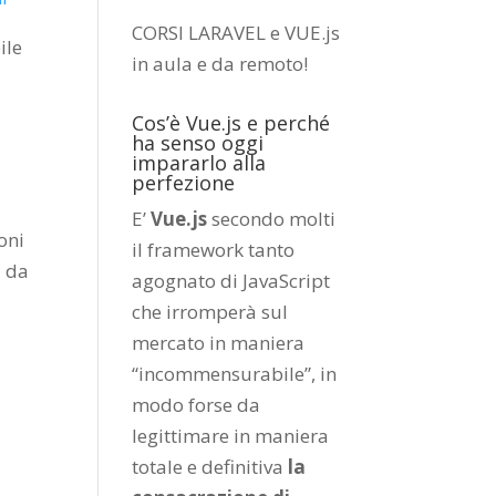
CORSI LARAVEL e VUE.js
ile
in aula e da remoto
!
Cos’è Vue.js e perché
ha senso oggi
impararlo alla
perfezione
E’
Vue.js
secondo molti
ioni
il framework tanto
à da
agognato di JavaScript
che irromperà sul
mercato in maniera
“incommensurabile”, in
modo forse da
legittimare in maniera
totale e definitiva
la