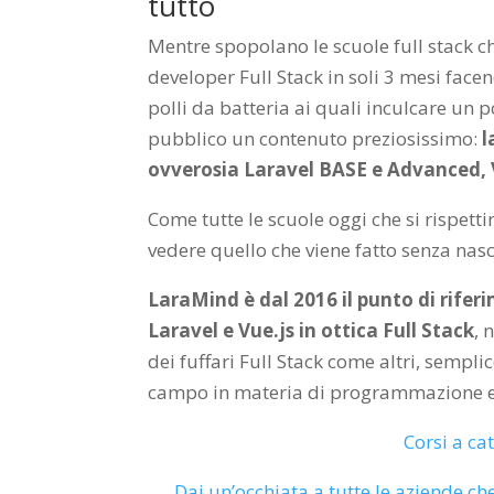
tutto
Mentre spopolano le scuole full stack c
developer Full Stack in soli 3 mesi face
polli da batteria ai quali inculcare un 
pubblico un contenuto preziosissimo:
l
ovverosia Laravel BASE e Advanced, V
Come tutte le scuole oggi che si rispett
vedere quello che viene fatto senza nas
LaraMind è dal 2016 il punto di rife
Laravel e Vue.js in ottica Full Stack
, 
dei fuffari Full Stack come altri, sempl
campo in materia di programmazione 
Corsi a ca
Dai un’occhiata a tutte le aziende che