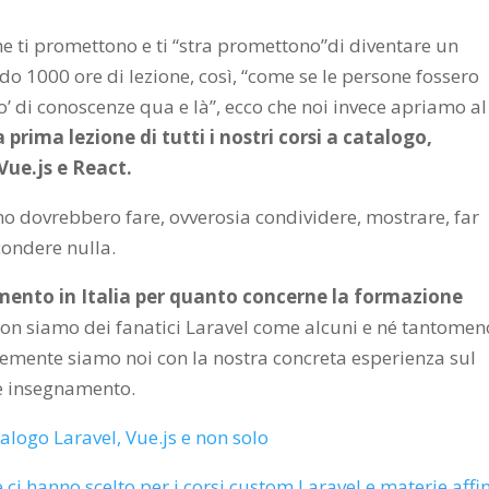
he ti promettono e ti “stra promettono”di diventare un
ndo 1000 ore di lezione, così, “come se le persone fossero
po’ di conoscenze qua e là”, ecco che noi invece apriamo al
a prima lezione di tutti i nostri corsi a catalogo,
ue.js e React.
ino dovrebbero fare, ovverosia condividere, mostrare, far
condere nulla.
rimento in Italia per quanto concerne la formazione
non siamo dei fanatici Laravel come alcuni e né tantomen
icemente siamo noi con la nostra concreta esperienza sul
e insegnamento.
talogo Laravel, Vue.js e non solo
 ci hanno scelto per i corsi custom Laravel e materie affin