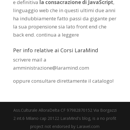
e definitiva
la consacrazione di JavaScript
,
linguaggio web che in questi ultimi due anni
ha indubbiamente fatto passi da gigante per
la sua propensione sia lato front end che
back end.
continua a leggere
Per info relative ai Corsi LaraMind
scrivere mail a
amministrazione@laramind.com
oppure consultare direttamente il catalogo
!
Ass.Culturale AlloraDelta CF 97982870152 Via Borgazzi
2 int.6 Milano cap 20122 LaraMind's blog, is a no profit
project not endorsed by Laravel.com