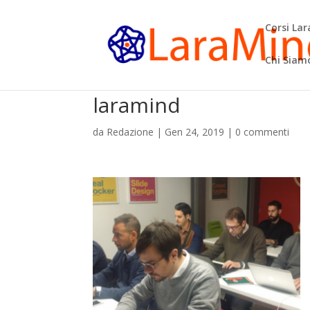
Corsi La
Chi Siam
laramind
da
Redazione
|
Gen 24, 2019
|
0 commenti