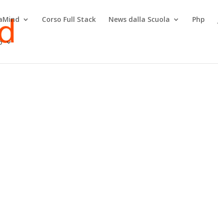
raMind
Corso Full Stack
News dalla Scuola
Php
o