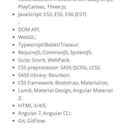
PlayCanvas, Three.js;
JavaScript: ES3, ES5, ES6 (ES7)
;
DOM API;
WebGL;
Typescript/Babel/Traceur;
RequireJS, CommonJS, SystemJS;
Gulp, Grunt, WebPack;
CSS preprocessor: SASS (SCSS), LESS;
SASS library: Bourbon;
CSS framework: Bootstrap, Materialize;
LumX, Material Design, Angular Material
2;
HTML 3/4/5;
Angular 7, Angular CLI;
Git, GitFlow.