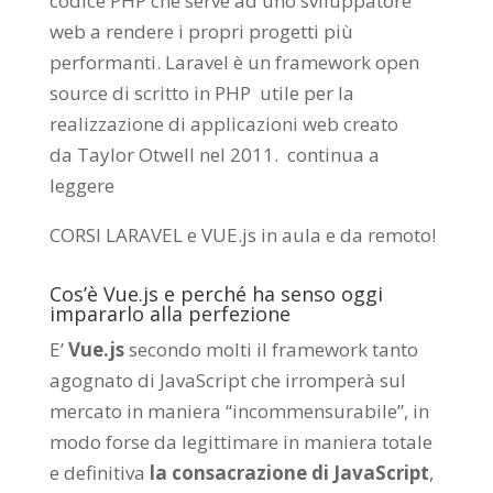
codice PHP che serve ad uno sviluppatore
web a rendere i propri progetti più
performanti. Laravel è un framework open
source di scritto in PHP utile per la
realizzazione di applicazioni web creato
da
Taylor Otwell
nel 2011.
continua a
leggere
CORSI LARAVEL e VUE.js in aula e da remoto
!
Cos’è Vue.js e perché ha senso oggi
impararlo alla perfezione
E’
Vue.js
secondo molti il framework tanto
agognato di JavaScript che irromperà sul
mercato in maniera “incommensurabile”, in
modo forse da legittimare in maniera totale
e definitiva
la consacrazione di JavaScript
,