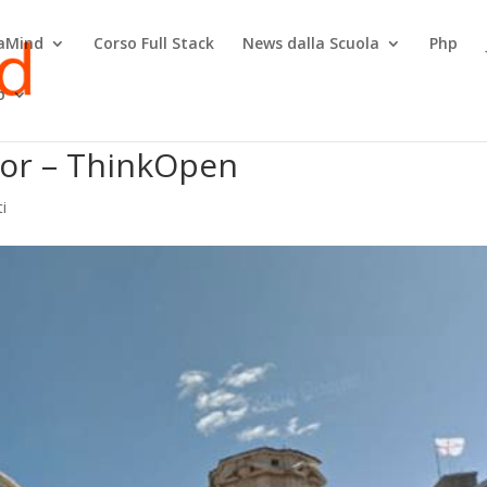
raMind
Corso Full Stack
News dalla Scuola
Php
o
ior – ThinkOpen
i