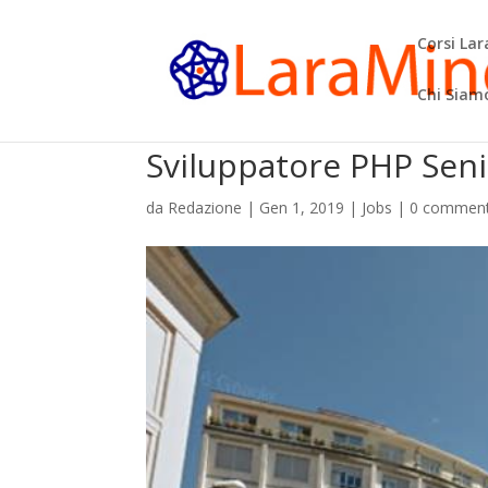
Corsi La
Chi Siam
Sviluppatore PHP Sen
da
Redazione
|
Gen 1, 2019
|
Jobs
|
0 comment