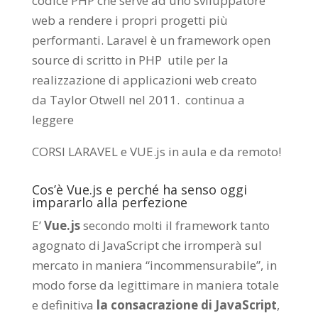
codice PHP che serve ad uno sviluppatore
web a rendere i propri progetti più
performanti. Laravel è un framework open
source di scritto in PHP utile per la
realizzazione di applicazioni web creato
da
Taylor Otwell
nel 2011.
continua a
leggere
CORSI LARAVEL e VUE.js in aula e da remoto
!
Cos’è Vue.js e perché ha senso oggi
impararlo alla perfezione
E’
Vue.js
secondo molti il framework tanto
agognato di JavaScript che irromperà sul
mercato in maniera “incommensurabile”, in
modo forse da legittimare in maniera totale
e definitiva
la consacrazione di JavaScript
,