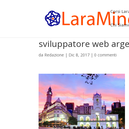
Corsi La
Chi Siam
sviluppatore web arg
da
Redazione
|
Dic 8, 2017
|
0 commenti