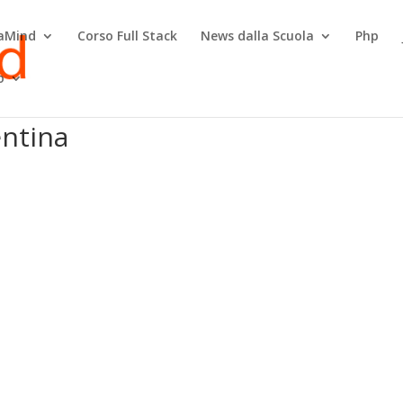
raMind
Corso Full Stack
News dalla Scuola
Php
o
entina