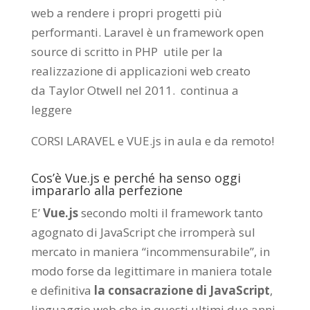
web a rendere i propri progetti più
performanti. Laravel è un framework open
source di scritto in PHP utile per la
realizzazione di applicazioni web creato
da
Taylor Otwell
nel 2011.
continua a
leggere
CORSI LARAVEL e VUE.js in aula e da remoto
!
Cos’è Vue.js e perché ha senso oggi
impararlo alla perfezione
E’
Vue.js
secondo molti il framework tanto
agognato di JavaScript che irromperà sul
mercato in maniera “incommensurabile”, in
modo forse da legittimare in maniera totale
e definitiva
la consacrazione di JavaScript
,
linguaggio web che in questi ultimi due anni