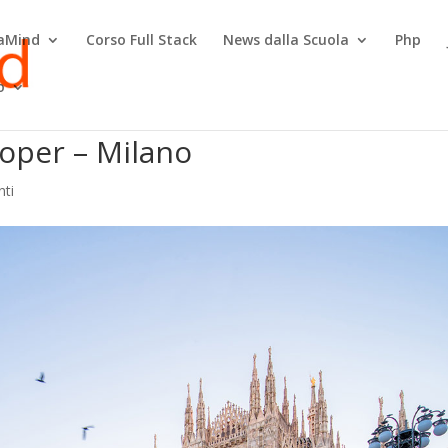
raMind
Corso Full Stack
News dalla Scuola
Php
o
oper – Milano
ti