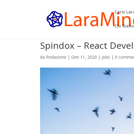
Corsi La
Chi Siam
Spindox – React Devel
da
Redazione
|
Gen 11, 2020
|
Jobs
|
0 commen