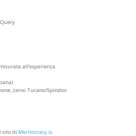
JQuery
misurata all’esperienza
rbana)
hone, zaino Tucano/Spindox
l sito di
Meritocracy.is