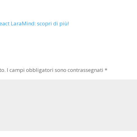
eact LaraMind: scopri di più!
to.
I campi obbligatori sono contrassegnati
*