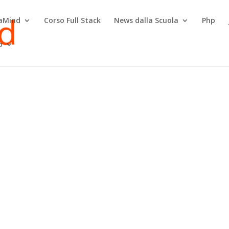
raMind
Corso Full Stack
News dalla Scuola
Php
o