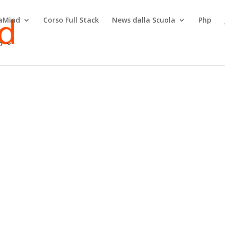
raMind
Corso Full Stack
News dalla Scuola
Php
o