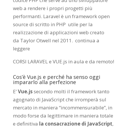
codice PHP che serve ad uno sviluppatore
web a rendere i propri progetti più
performanti. Laravel è un framework open
source di scritto in PHP utile per la
realizzazione di applicazioni web creato
da
Taylor Otwell
nel 2011.
continua a
leggere
CORSI LARAVEL e VUE.js in aula e da remoto
!
Cos’è Vue.js e perché ha senso oggi
impararlo alla perfezione
E’
Vue.js
secondo molti il framework tanto
agognato di JavaScript che irromperà sul
mercato in maniera “incommensurabile”, in
modo forse da legittimare in maniera totale
e definitiva
la consacrazione di JavaScript
,