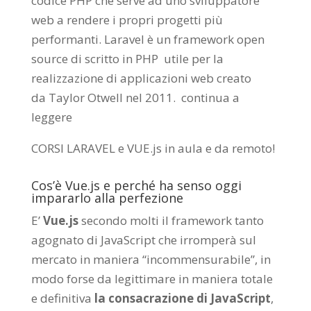
codice PHP che serve ad uno sviluppatore
web a rendere i propri progetti più
performanti. Laravel è un framework open
source di scritto in PHP utile per la
realizzazione di applicazioni web creato
da
Taylor Otwell
nel 2011.
continua a
leggere
CORSI LARAVEL e VUE.js in aula e da remoto
!
Cos’è Vue.js e perché ha senso oggi
impararlo alla perfezione
E’
Vue.js
secondo molti il framework tanto
agognato di JavaScript che irromperà sul
mercato in maniera “incommensurabile”, in
modo forse da legittimare in maniera totale
e definitiva
la consacrazione di JavaScript
,