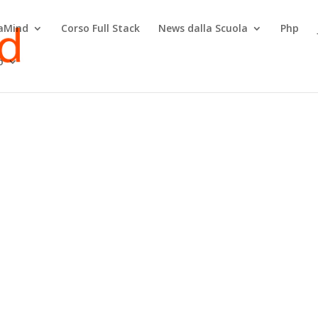
raMind
Corso Full Stack
News dalla Scuola
Php
o